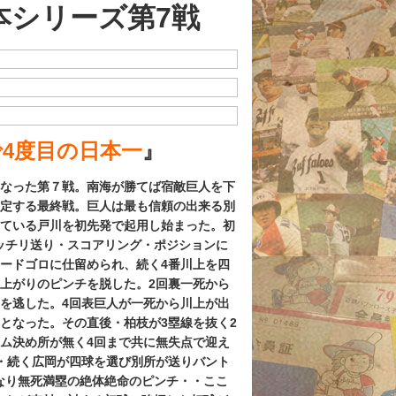
日本シリーズ第7戦
4度目の日本一
』
となった第７戦。南海が勝てば宿敵巨人を下
決定する最終戦。巨人は最も信頼の出来る別
している戸川を初先発で起用し始まった。初
ッチリ送り・スコアリング・ポジションに
ードゴロに仕留められ、続く4
番川上を四
上がりのピンチを脱した。2回裏一死から
を逃した。4回表巨人が一死から川上が出
となった。その直後・柏枝が3塁線を抜く2
ム決め所が無く4回まで共に無失点で迎え
・続く広岡が四球を選び別所が送りバント
なり無死満塁の絶体絶命のピンチ・・ここ