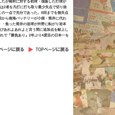
したが南村に対する初球・強振した打球が
は2者を凡打に打ち取り最少失点で切り抜
この一点で充分であった。8回までを無失点
回から南海バッテリーが小畑・筒井に代わ
・・焦った筒井の送球が外野に転がり岩本
運びあれよあれよと言う間に追加点を献上し
れで『勝負あり』2年ぶり4度目の日本一を