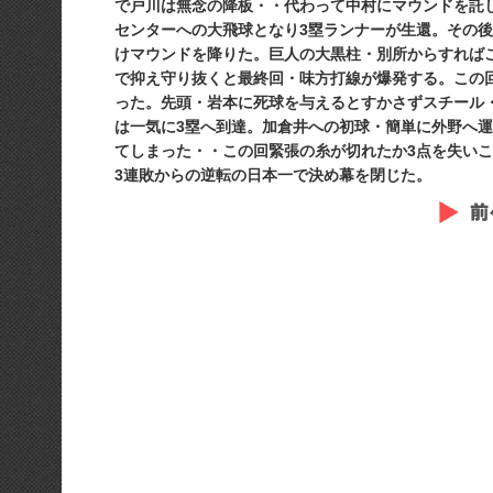
で戸川は無念の降板・・代わって中村にマウンドを託
センターへの大飛球となり3塁ランナーが生還。その後
けマウンドを降りた。巨人の大黒柱・別所からすれば
で抑え守り抜くと最終回・味方打線が爆発する。この
った。先頭・岩本に死球を与えるとすかさずスチール
は一気に3塁へ到達。加倉井への初球・簡単に外野へ
てしまった・・この回緊張の糸が切れたか3点を失いこ
3連敗からの逆転の日本一で決め幕を閉じた。