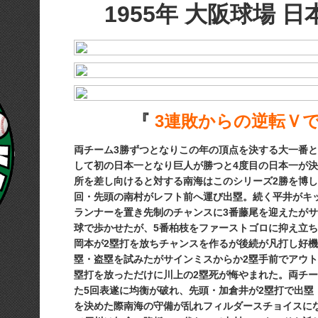
1955年 大阪球場 
『
3連敗からの逆転Ｖで
両チーム3勝ずつとなりこの年の頂点を決する大一番
して初の日本一となり巨人が勝つと4度目の日本一が
所を差し向けると対する南海はこのシリーズ2勝を博
回・先頭の南村がレフト前へ運び出塁。続く平井がキ
ランナーを置き先制のチャンスに3番藤尾を迎えたがサ
球で歩かせたが、5
番柏枝をファーストゴロに抑え立ち
岡本が2塁打を放ちチャンスを作るが後続が凡打し好機
塁・盗塁を試みたがサインミスからか2塁手前でアウト
塁打を放っただけに川上の2塁死が悔やまれた。両チー
た5回表遂に均衡が破れ、先頭・加倉井が2塁打で出塁
を決めた際南海の守備が乱れフィルダースチョイスに