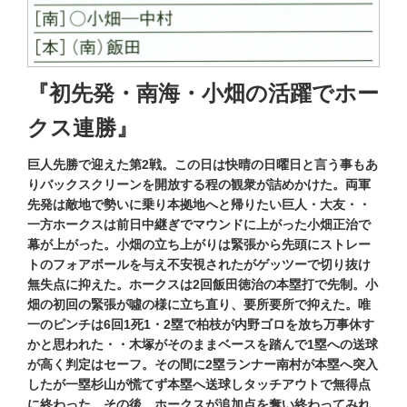
『初先発・南海・小畑の活躍でホー
クス連勝』
巨人先勝で迎えた第2戦。この日は快晴の日曜日と言う事もあ
りバックスクリーンを開放する程の観衆が詰めかけた。両軍
先発は敵地で勢いに乗り本拠地へと帰りたい巨人・大友・・
一方ホークスは前日中継ぎでマウンドに上がった小畑正治で
幕が上がった。小畑の立ち上がりは緊張から先頭にストレー
トのフォアボールを与え不安視されたがゲッツーで切り抜け
無失点に抑えた。ホークスは2回飯田徳治の本塁打で先制。小
畑の初回の緊張が噓の様に立ち直り、要所要所で抑えた。唯
一のピンチは6回1死1・2塁で柏枝が内野ゴロを放ち万事休す
かと思われた・・木塚がそのままベースを踏んで1塁への送球
が高く判定はセーフ。その間に2塁ランナー南村が本塁へ突入
したが一塁杉山が慌てず本塁へ送球しタッチアウトで無得点
に終わった。その後、ホークスが追加点を奪い終わってみれ