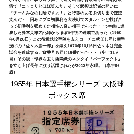
情で『ニッコリとほほ笑んだ』そして武智は記者の問いに
『チームみなのお陰ですよ！』と特徴のある糸切り歯でほほ
笑んだ・・因みにプロ初勝利も大映戦でスタルヒンと投げ合
って初勝利を収めてた相性の良い相手であった・・5年前に達
成した藤本英雄の記録からほぼ5年後の達成であった（1950
年6月28日）この後近鉄投手陣を支えコーチに就任し同じ横手
投げの『佐々木宏一郎』を鍛え1970年10月6日佐々木は完全
試合を達成する。背番号も同じ16番だった・・（史上11人
目）その後・球界を去り西陣織のネクタイ『パーフェクト』
を立ち上げ長年に渡り活躍されたが2013年永眠。（享年86
歳）
1955年 日本選手権シリーズ 大阪球
ボックス席