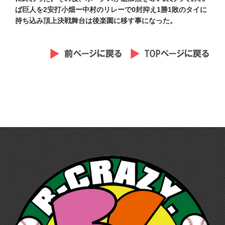
ば巨人を2安打小畑ー中村のリレーで0封抑え1勝1敗のタイに
持ち込み頂上決戦
舞台は後楽園に移す事になった。