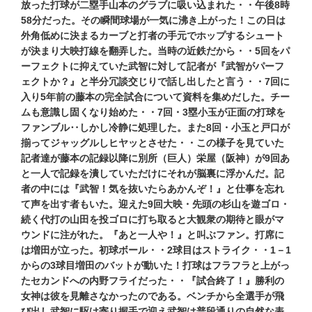
放った打球が二塁手山本のグラブに吸い込まれた・・午後8時
58分だった。その瞬間球場が一気に沸き上がった！この日は
外角低めに決まるカーブと打者の手元でホップするシュート
が決まり大映打線を翻弄した。当時の近鉄だから・・5回をパ
ーフェクトに抑えていた武智に対して記者が『武智がパーフ
ェクトか？』と半分冗談交じりで話し出したと言う・・7回に
入り5年前の藤本の完全試合について資料を集めだした。チー
ムも意識し固くなり始めた・・7回・3塁小玉が正面の打球を
ファンブル‥しかし冷静に処理した。また8回・小玉と戸口が
揃ってジャッグルしヒヤッとさせた・・この様子を見ていた
記者達が藤本の記録以降に別所（巨人）栄屋（阪神）が9回あ
と一人で記録を潰していただけにそれが脳裏に浮かんだ。記
者の中には『武智！気を抜いたらあかんぞ！』と仕事を忘れ
て声を出す者もいた。迎えた9回大映・先頭の杉山を遊ゴロ・
続く代打の山田を投ゴロに打ち取ると大観衆の期待と眼がマ
ウンドに注がれた。『あと一人や！』と叫ぶファン。打席に
は増田が立った。初球ボール・・2球目はストライク・・1－1
からの3球目増田のバットが動いた！打球はフラフラと上がっ
たセカンドへの内野フライだった・・『試合終了！』勝利の
女神は彼を見離さなかったのである。ベンチから全選手が飛
び出し武智に駆け寄り握手で迎え武智は普段通りの自然な表