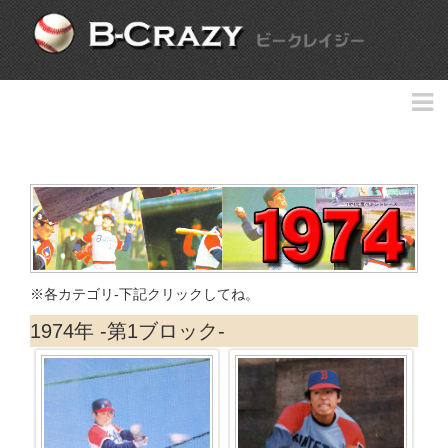
※各カテゴリ-下記クリックしてね。
1974年 -第1ブロック-
第１ブロック〈# 52 ー # 53〉
第3ブロック〈# 122 ー # 126〉
第5ブロック〈# 216〉
第6ブロック〈# 249〉
第7ブロック〈# 285〉
1973-1979年カード
その他の年代カード