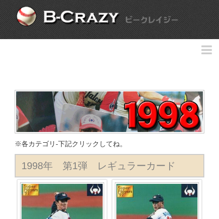
※各カテゴリ-下記クリックしてね。
1998年 第1弾 レギュラーカード
レギュラーカード:-第1弾-
WEST SPECIAL:-第1弾-
スターカード:-第1弾-
CDカード:-第1弾-
第2弾
第3弾
1990-1999年カード
その他の年代カード